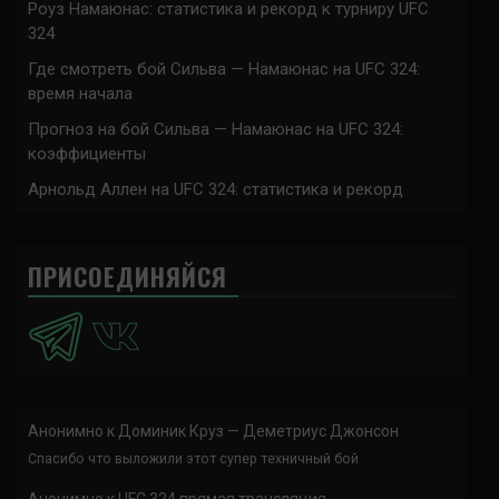
Роуз Намаюнас: статистика и рекорд к турниру UFC
324
Где смотреть бой Сильва — Намаюнас на UFC 324:
время начала
Прогноз на бой Сильва — Намаюнас на UFC 324:
коэффициенты
Арнольд Аллен на UFC 324: статистика и рекорд
ПРИСОЕДИНЯЙСЯ
Анонимно
к
Доминик Круз — Деметриус Джонсон
Спасибо что выложили этот супер техничный бой
Анонимно
к
UFC 324 прямая трансляция