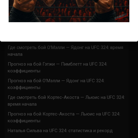
Марафон боев UFC 325 прямая трансляция
UFC 324 прямая трансляция
Марафон боев UFC 324 прямая трансляция
Где смотреть бой Гэтжи — Пимблетт на UFC 324:
время начала
Где смотреть бой О’Мэлли — Ядонг на UFC 324: время
начала
Прогноз на бой Гэтжи — Пимблетт на UFC 324:
коэффициенты
Прогноз на бой О’Мэлли — Ядонг на UFC 324:
коэффициенты
Где смотреть бой Кортес-Акоста — Льюис на UFC 324:
время начала
Прогноз на бой Кортес-Акоста — Льюис на UFC 324:
коэффициенты
Наталья Сильва на UFC 324: статистика и рекорд