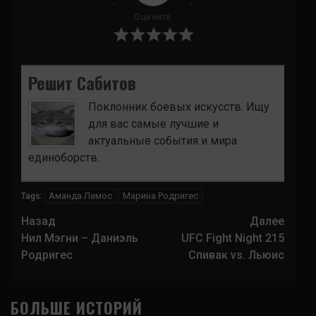
Оцените
Решит Сабитов
Поклонник боевых искусств. Ищу
для вас самые лучшие и
актуальные события и мира
единоборств.
Аманда Лемос
Марина Родригес
Tags:
Навигация
Назад
Далее
записи
Нил Мэгни – Даниэль
UFC Fight Night 215
Родригес
Спивак vs. Льюис
БОЛЬШЕ ИСТОРИЙ