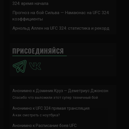
324: время начала
Прогноз на бой Сильва — Намаюнас на UFC 324:
коэффициенты
Арнольд Аллен на UFC 324: статистика и рекорд
ПРИСОЕДИНЯЙСЯ
Анонимно
к
Доминик Круз — Деметриус Джонсон
Спасибо что выложили этот супер техничный бой
Анонимно
к
UFC 324 прямая трансляция
А как смотреть с ноутбука?
Анонимно
к
Расписание боев UFC