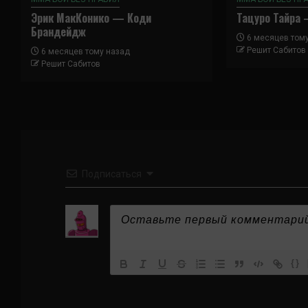
Эрик МакКонико — Коди
Тацуро Тайра 
Брандейдж
6 месяцев том
Решит Сабитов
6 месяцев тому назад
Решит Сабитов
Подписаться
{}