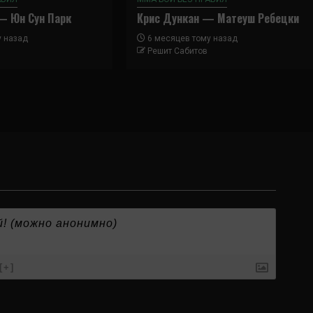
— Юн Сун Парк
Крис Дункан — Матеуш Ребецки
у назад
6 месяцев тому назад
Решит Сабитов
[+]