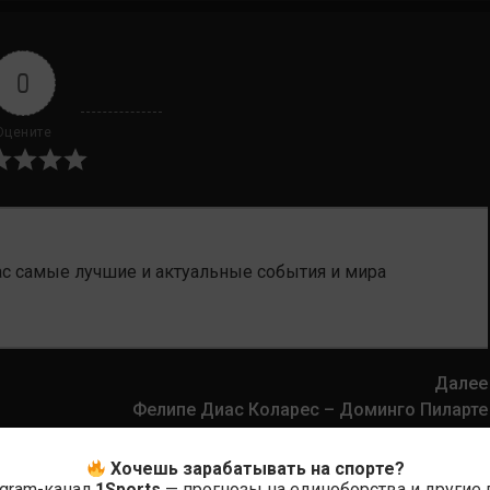
0
Оцените
ас самые лучшие и актуальные события и мира
Далее
Фелипе Диас Коларес – Доминго Пиларте
Хочешь зарабатывать на спорте?
egram-канал
1Sports
— прогнозы на единоборства и другие