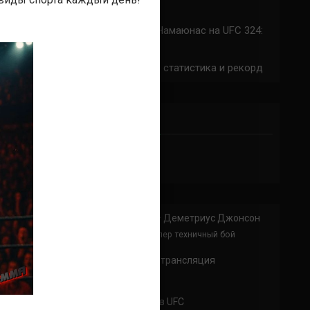
324: время начала
Прогноз на бой Сильва — Намаюнас на UFC 324:
коэффициенты
Арнольд Аллен на UFC 324: статистика и рекорд
ПРИСОЕДИНЯЙСЯ
Анонимно
к
Доминик Круз — Деметриус Джонсон
Спасибо что выложили этот супер техничный бой
Анонимно
к
UFC 324 прямая трансляция
А как смотреть с ноутбука?
Анонимно
к
Расписание боев UFC