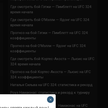
Где смотреть бой Гэтжи — Пимблетт на UFC 324:
время начала
Где смотреть бой О’Мэлли — Ядонг на UFC 324:
время начала
Прогноз на бой Гэтжи — Пимблетт на UFC 324:
коэффициенты
Прогноз на бой О’Мэлли — Ядонг на UFC 324:
коэффициенты
Где смотреть бой Кортес-Акоста — Льюис на UFC
324: время начала
Прогноз на бой Кортес-Акоста — Льюис на UFC
324: коэффициенты
Наталья Сильва на UFC 324: статистика и рекорд
Роуз Намаюнас: статистика и рекорд к турниру
UFC 324
×
Где смотреть бой Сильва — Намаюнас на UFC
 виды спорта каждый день!