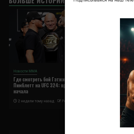
БОЛЬШЕ ИСТОРИЙ
Новости ММА
Новости ММА
Где смотреть бой Гэтжи —
Где смотреть
Пимблетт на UFC 324: время
Ядонг на UFC 
начала
2 недели тому 
2 недели тому назад
Решит Сабитов