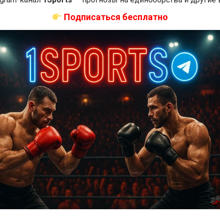
Подписаться бесплатно
Новости ММА
 бой О’Мэлли —
Прогноз на бой Гэтжи — Пимблетт
324: время начала
на UFC 324: коэффициенты
назад
Решит Сабитов
2 недели тому назад
Решит Сабитов