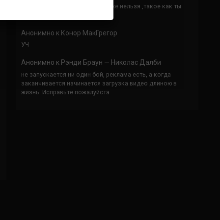
Кусок говна ты, существом даже нельзя ,такое как ты
назвать!
Анонимно
к
Конор МакГрегор
УЧ
Анонимно
к
Рэнди Браун — Николас Далби
не запускается ни один бой, реклама есть, а когда
заканчивается начинается загрузка видео длиною в
жизнь. Исправьте пожалуйста