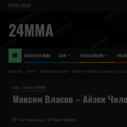
Перейти
07.02.2026
к
содержимому
24MMA
НОВОСТИ ММА
БОИ
ТРАНСЛЯЦИИ
РАСП
Главная
Бокс
Максим Власов – Айзек Чилемба 2 прямая транс
Бокс
Новости ММА
Максим Власов – Айзек Чил
7 лет тому назад
Решит Сабитов