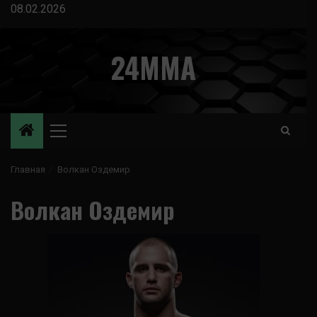
Перейти
08.02.2026
к
содержимому
24MMA
Основное
меню
Главная
Волкан Оздемир
Волкан Оздемир