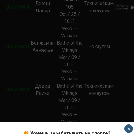
Джош
Техническим
ВЫИГРАЛ
105
Лэнир
нокаутом
Oct / 25 /
2013
WKN —
Valhalla:
Бенжамин
Battle of the
ВЫИГРАЛ
Нокаутом
Анжелье
Vikings
Mar / 09 /
2013
WKN —
Valhalla:
Дэвид
Battle of the
Техническим
ВЫИГРАЛ
Раунд
Vikings
нокаутом
Mar / 09 /
2013
WKN —
Valhalla:
×
Бенаях
Battle of the
Техническим
ВЫИГРАЛ
Хочешь зарабатывать на спорте?