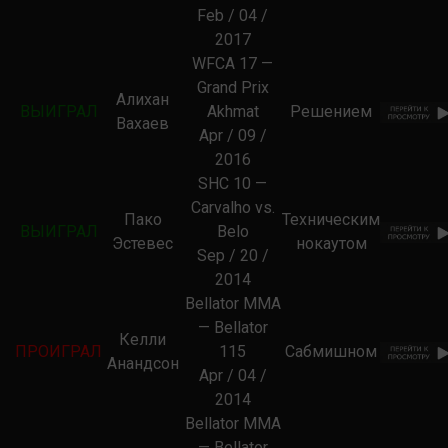
Feb / 04 /
2017
WFCA 17 —
Grand Prix
Алихан
ВЫИГРАЛ
Akhmat
Решением
Вахаев
Apr / 09 /
2016
SHC 10 —
Carvalho vs.
Пако
Техническим
ВЫИГРАЛ
Belo
Эстевес
нокаутом
Sep / 20 /
2014
Bellator MMA
— Bellator
Келли
ПРОИГРАЛ
115
Сабмишном
Анандсон
Apr / 04 /
2014
Bellator MMA
— Bellator