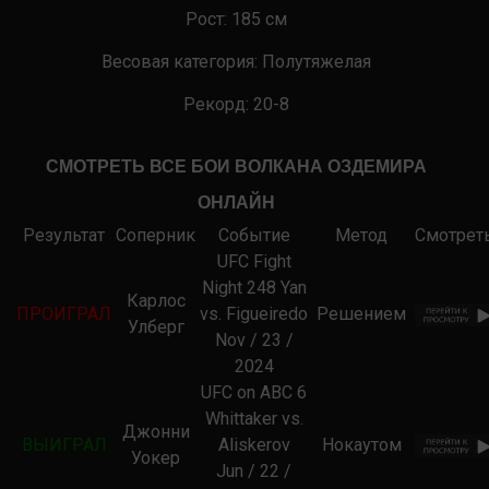
Рост:
185
см
Весовая категория:
Полутяжелая
Рекорд: 20-8
СМОТРЕТЬ ВСЕ БОИ ВОЛКАНА ОЗДЕМИРА
ОНЛАЙН
Результат
Соперник
Событие
Метод
Смотрет
UFC Fight
Night 248 Yan
Карлос
ПРОИГРАЛ
vs. Figueiredo
Решением
Улберг
Nov / 23 /
2024
UFC on ABC 6
Whittaker vs.
Джонни
ВЫИГРАЛ
Aliskerov
Нокаутом
Уокер
Jun / 22 /