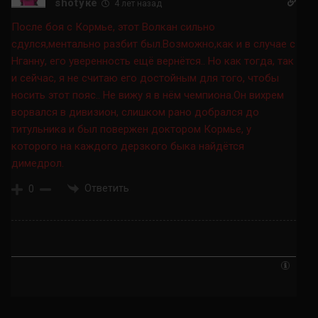
shotуке
4 лет назад
После боя с Кормье, этот Волкан сильно
сдулся,ментально разбит был.Возможно,как и в случае с
Нганну, его уверенность ещё вернётся.. Но как тогда, так
и сейчас, я не считаю его достойным для того, чтобы
носить этот пояс.. Не вижу я в нём чемпиона.Он вихрем
ворвался в дивизион, слишком рано добрался до
титульника и был повержен доктором Кормье, у
которого на каждого дерзкого быка найдётся
димедрол.
Ответить
0