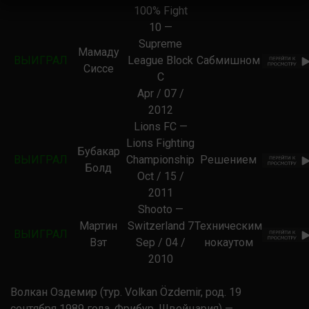
100% Fight
10 —
Supreme
Мамаду
ВЫИГРАЛ
League Block
Сабмишном
Сиссе
C
Apr / 07 /
2012
Lions FC —
Lions Fighting
Бубакар
ВЫИГРАЛ
Championship
Решением
Болд
Oct / 15 /
2011
Shooto —
Мартин
Switzerland 7
Техническим
ВЫИГРАЛ
Вэт
Sep / 04 /
нокаутом
2010
Волкан Оздемир (тур. Volkan Özdemir, род. 19
сентября 1989 года, Фрибур, Швейцария) —