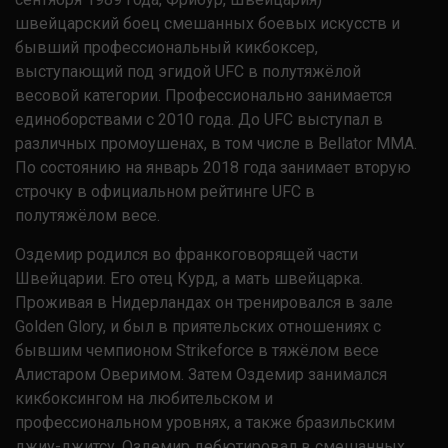
швейцарский боец смешанных боевых искусств и
бывший профессиональный кикбоксер,
выступающий под эгидой UFC в полутяжёлой
весовой категории. Профессионально занимается
единоборствами с 2010 года. До UFC выступал в
различных промоушенах, в том числе в Bellator MMA.
По состоянию на январь 2018 года занимает вторую
строчку в официальном рейтинге UFC в
полутяжёлом весе.
Оздемир родился во франкоговорящей части
Швейцарии. Его отец Курд, а мать швейцарка.
Проживая в Нидерландах он тренировался в зале
Golden Glory, и был в приятельских отношениях с
бывшим чемпионом Strikeforce в тяжёлом весе
Алистаром Оверимом. Затем Оздемир занимался
кикбоксингом на любительском и
профессиональном уровнях, а также бразильским
джиу-джитсу. Оздемир дебютировал в смешанных