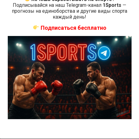
Мохамед
Vikings
нокаутом
Подписывайся на наш Telegram-канал
1Sports
—
Mar / 09 /
прогнозы на единоборства и другие виды спорта
каждый день!
2013
SHC 6 — Belo
Подписаться бесплатно
Мохамед
vs. Rodriguez
Техническим
ВЫИГРАЛ
Амиди
Oct / 06 /
нокаутом
2012
Lions FC 4 —
Lions Fighting
Бруно
Championship
Техническим
ВЫИГРАЛ
Фариас
4
нокаутом
Гранчеукс
Sep / 15 /
2012
Lions FC 3 —
Lions Fighting
Ронилсон
Championship
Техническим
ВЫИГРАЛ
Сантос
3
нокаутом
May / 12 /
2012