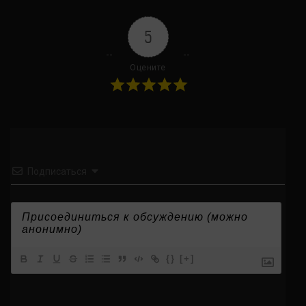
5
Оцените
Подписаться
{}
[+]