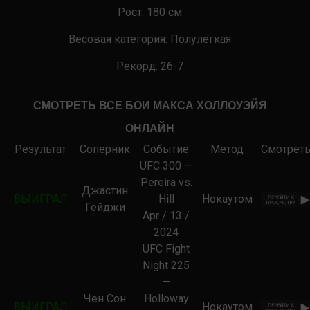
Рост:
180
см
Весовая категория:
Полулегкая
Рекорд: 26-7
СМОТРЕТЬ ВСЕ БОИ МАКСА ХОЛЛОУЭЙЯ
ОНЛАЙН
Результат
Соперник
Событие
Метод
Смотрет
UFC 300 —
Pereira vs.
Джастин
ВЫИГРАЛ
Hill
Нокаутом
Гейджи
Apr / 13 /
2024
UFC Fight
Night 225
—
Чен Сон
Holloway
ВЫИГРАЛ
Нокаутом