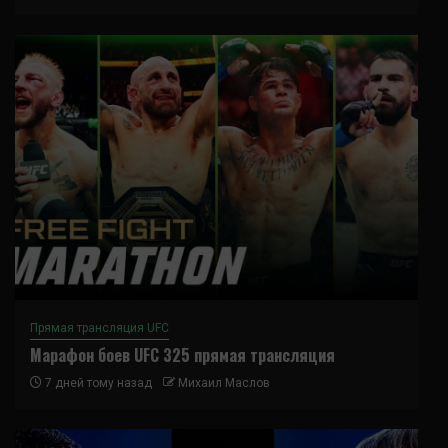
Прямая трансляция UFC
Марафон боев UFC 325 прямая трансляция
7 дней тому назад
Михаил Маслов