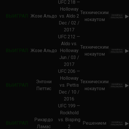
UFC 218 —
Holloway
Техническим
ВЫИГРАЛ
Жозе Альдо
vs. Aldo 2
нокаутом
Dec / 02 /
2017
UFC 212 —
Aldo vs.
Техническим
ВЫИГРАЛ
Жозе Альдо
Holloway
нокаутом
Jun / 03 /
2017
UFC 206 —
Holloway
Энтони
Техническим
ВЫИГРАЛ
vs. Pettis
Петтис
нокаутом
Dec / 10 /
2016
UFC 199 —
Rockhold
Рикардо
vs. Bisping
ВЫИГРАЛ
Решением
Ламас
2