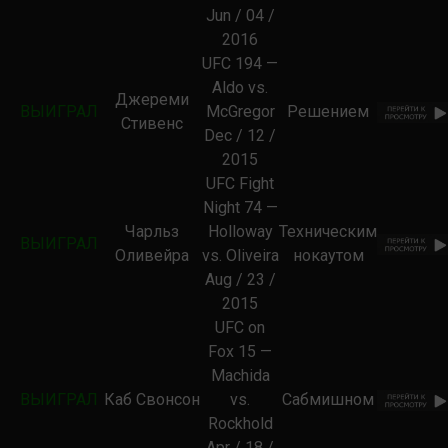
Jun / 04 /
2016
UFC 194 —
Aldo vs.
Джереми
ВЫИГРАЛ
McGregor
Решением
Стивенс
Dec / 12 /
2015
UFC Fight
Night 74 —
Чарльз
Holloway
Техническим
ВЫИГРАЛ
Оливейра
vs. Oliveira
нокаутом
Aug / 23 /
2015
UFC on
Fox 15 —
Machida
ВЫИГРАЛ
Каб Свонсон
vs.
Сабмишном
Rockhold
Apr / 18 /