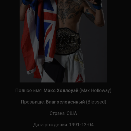
Полное имя:
Макс Холлоуэй
(Max Holloway)
Прозвище:
Благословенный
(Blessed)
Страна
:
США
Дата рождения:
1991-12-04