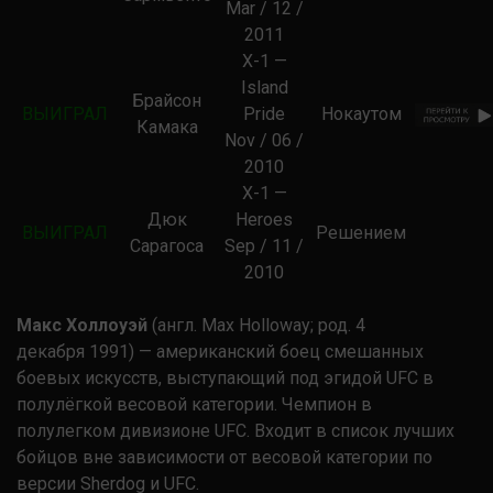
Mar / 12 /
2011
X-1 —
Island
Брайсон
ВЫИГРАЛ
Pride
Нокаутом
Камака
Nov / 06 /
2010
X-1 —
Дюк
Heroes
ВЫИГРАЛ
Решением
Сарагоса
Sep / 11 /
2010
Макс Холлоуэй
(англ.
Max Holloway
; род. 4
декабря 1991) — американский боец смешанных
боевых искусств, выступающий под эгидой UFC в
полулёгкой весовой категории. Чемпион в
полулегком дивизионе UFC. Входит в список лучших
бойцов вне зависимости от весовой категории по
версии Sherdog и UFC.