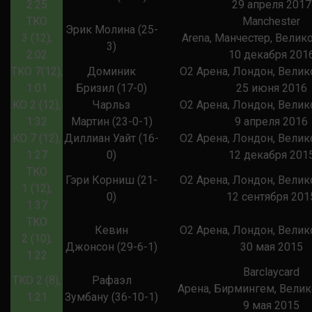
2:25
29 апреля 2017
TKO
Manchester
Эрик Молина (25-
3 (12),
Arena, Манчестер, Велик
3)
2:02
10 декабря 201
TKO 7(12),
Доминик
О2 Арена, Лондон, Велик
1:01
Бризил (17-0)
25 июня 2016
KO 2 (12),
Чарльз
О2 Арена, Лондон, Велик
1:32
Мартин (23-0-1)
9 апреля 2016
KO 7 (12),
Диллиан Уайт (16-
О2 Арена, Лондон, Велик
1:27
0)
12 декабря 201
TKO
Гэри Корниш (21-
О2 Арена, Лондон, Велик
1 (12),
0)
12 сентября 201
1:37
ТKO
Кевин
О2 Арена, Лондон, Велик
2 (10),
Джонсон (29-6-1)
30 мая 2015
1:22
Barclaycard
TKO 2 (8),
Рафаэл
Aрена, Бирмингем, Вели
1:21
Зумбану (36-10-1)
9 мая 2015