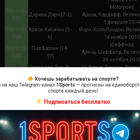
Motorpoint
TKO 2 (6),
Дориан Дарч (7-2)
Арена, Кардифф, Велик
1:51
1 февраля 201
TKO 2 (6),
Хрвое Кисичек (5-
Йорк-Холл,Лондон, Вели
1:38
6)
14 ноября 2013
Шеффилд
TKO 2 (6),
Пол Батлин (14-
Арена, Шеффилд, Велик
0:50
19)
26 октября 201
TKO 1 (6),
Эмануэле Лео (8-
О2 Арена, Лондон, Велик
2:47
0)
5 октября 2013
Хочешь зарабатывать на спорте?
 на наш Telegram-канал
1Sports
— прогнозы на единоборст
Энтони Джошуа (Anthony Joshua; 15 октября 1989,
спорта каждый день!
Уотфорд, Хартфордшир, Англия) — непобеждённый
Подписаться бесплатно
британский боксёр-профессионал, выступающий в
тяжёлой весовой категории. Олимпийский чемпион
ХХХ Олимпийских игр в весовой категории свыше
91 кг (2012). Самый перспективный боксёр года по
версии авторитетного журнала «The Ring» (2014).