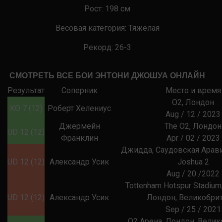
Рост:
198
см
Весовая категория:
Тяжелая
Рекорд: 26-3
СМОТРЕТЬ ВСЕ БОИ ЭНТОНИ ДЖОШУА ОНЛАЙН
Результат
Соперник
Место и время
O2, Лондон
KO 7 (12)
Роберт Хелениус
Aug / 12 / 2023
Джермейн
The O2, Лондон
UD 12 (12)
Франклин
Apr / 02 / 2023
Джидда, Саудовская Арави
UD 12 (12)
Александр Усик
Joshua 2
Aug / 20 /2022
Tottenham Hotspur Stadium
UD 12 (12)
Александр Усик
Лондон, Великобри
Sep / 25 / 2021
O2 Арена, Лондон, Велик