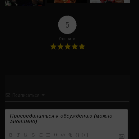
5
Оцените
Подписаться
{}
[+]