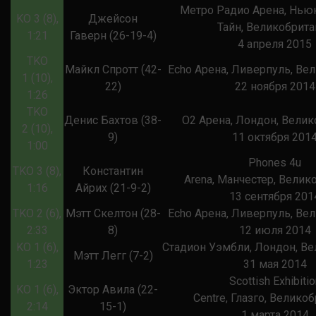
Метро Радио Арена, Нью
KO 3 (8),
Джейсон
Тайн, Великобрита
1:21
Гаверн (26-19-4)
4 апреля 2015
TKO
Майкл Спротт (42-
Echo Арена, Ливерпуль, Ве
1 (10),
22)
22 ноября 2014
1:26
TKO
Денис Бахтов (38-
О2 Арена, Лондон, Велик
2 (10),
9)
11 октября 201
1:00
Phones 4u
TKO 3 (8),
Константин
Arena, Манчестер, Велик
1:16
Айрих (21-9-2)
13 сентября 201
TKO 2 (6),
Мэтт Скелтон (28-
Echo Арена, Ливерпуль, Ве
2:33
8)
12 июля 2014
KO 1 (6),
Стадион Уэмбли, Лондон, В
Мэтт Легг (7-2)
1:23
31 мая 2014
Scottish Exhibitio
KO 1 (6),
Эктор Авила (22-
Centre, Глазго, Велико
2:14
15-1)
1 марта 2014