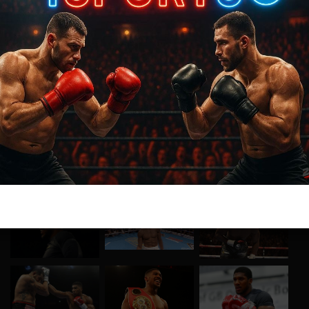
Чемпион мира по версии IBF (2016—н.в.), WBA (2017—
н.в.), WBO (2018—н.в.), IBO (2017—н.в.) в тяжёлом
весе. Награждён орденом Британской империи
(2013).
Второй после Джо Фрейзера тяжеловес в истории
бокса, выигравший профессиональный
чемпионский титул, будучи действующим
Олимпийским чемпионом в тяжёлом весе. Второй
после Леннокса Льюиса британский тяжеловес,
ставший чемпионом мира после победы на
Олимпийских играх.