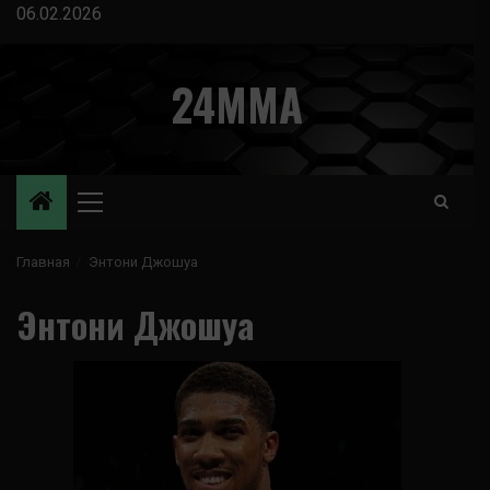
Перейти
06.02.2026
к
содержимому
24MMA
Основное
меню
Главная
Энтони Джошуа
Энтони Джошуа