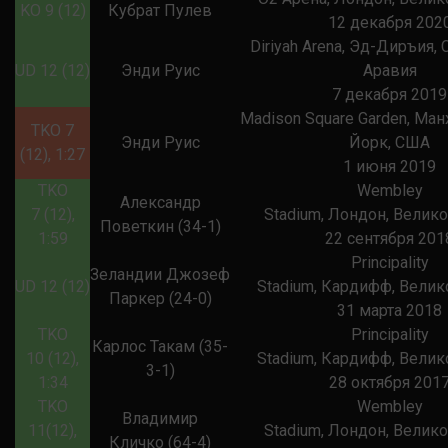
KO 9 (12)
Кубрат Пулев
12 декабря 202
Diriyah Arena, Эд-Диръия,
UD 12 (12)
Энди Руис
Аравия
7 декабря 2019
Madison Square Garden, Ман
TKO 7
Энди Руис
Йорк, США
(12), 1:27
1 июня 2019
TKO
Wembley
Александр
7 (12),
Stadium, Лондон, Велик
Поветкин (34-1)
1:59
22 сентября 201
Principality
Зеландии Джозеф
UD 12 (12)
Stadium, Кардифф, Велик
Паркер (24-0)
31 марта 2018
TKO
Principality
Карлос Такам (35-
10 (12),
Stadium, Кардифф, Велик
3-1)
1:34
28 октября 201
TKO
Wembley
Владимир
11(12),
Stadium, Лондон, Велик
Кличко (64-4)